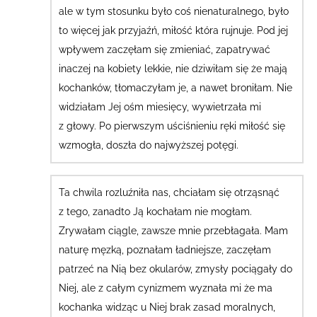
ale w tym stosunku było coś nienaturalnego, było
to więcej jak przyjaźń, miłość która rujnuje. Pod jej
wpływem zaczęłam się zmieniać, zapatrywać
inaczej na kobiety lekkie, nie dziwiłam się że mają
kochanków, tłomaczyłam je, a nawet broniłam.
Nie
widziałam Jej ośm miesięcy, wywietrzała mi
z głowy. Po pierwszym uściśnieniu ręki miłość się
wzmogła, doszła do najwyższej potęgi.
Ta chwila rozluźniła nas, chciałam się otrząsnąć
z tego, zanadto Ją kochałam nie mogłam.
Zrywałam ciągle, zawsze mnie przebłagała.
Mam
naturę męzką, poznałam ładniejsze, zaczęłam
patrzeć na Nią bez okularów, zmysły pociągały do
Niej
, ale z całym cynizmem wyznała mi że ma
kochanka widząc u Niej brak zasad moralnych,