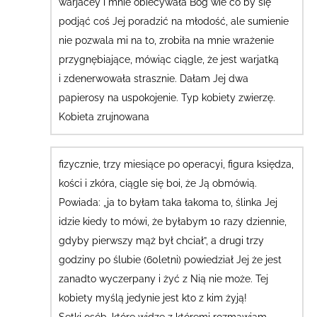
warjacey
i mnie obiecywała Bóg wie co by się
podjąć coś Jej poradzić na młodość
, ale sumienie
nie pozwala mi na to, zrobiła na mnie wrażenie
przygnębiające, mówiąc ciągle, że jest warjatką
i zdenerwowała strasznie.
Dałam Jej dwa
papierosy na uspokojenie.
Typ kobiety zwierzę.
Kobieta zrujnowana
fizycznie, trzy miesiące po operacyi, figura księdza,
kości i zkóra, ciągle się boi, że Ją obmówią.
Powiada: „ja to byłam taka łakoma to, ślinka Jej
idzie kiedy to mówi, że byłabym 10 razy dziennie,
gdyby pierwszy mąż był chciał”, a drugi trzy
godziny po ślubie (60letni) powiedział Jej że jest
zanadto wyczerpany i żyć z Nią nie może. Tej
kobiety myślą jedynie jest kto z kim żyją!