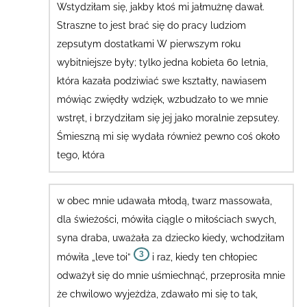
Wstydziłam się, jakby ktoś mi jałmużnę dawał.
Straszne to jest brać się do pracy ludziom
zepsutym dostatkami
W pierwszym roku
wybitniejsze były; tylko jedna kobieta 60 letnia,
która kazała podziwiać swe kształty, nawiasem
mówiąc zwiędły wdzięk, wzbudzało to we mnie
wstręt, i brzydziłam się jej jako moralnie zepsutey.
Śmieszną mi się wydała również pewno coś około
tego, która
w obec mnie udawała młodą, twarz massowała,
dla świeżości
, mówiła ciągle o miłościach swych,
syna draba, uważała za dziecko kiedy, wchodziłam
3
mówiła „leve toi”
i raz, kiedy ten chłopiec
odważył się do mnie uśmiechnąć, przeprosiła mnie
że chwilowo wyjeżdża, zdawało mi się to tak,