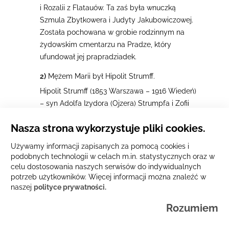
i Rozalii z Flatauów. Ta zaś była wnuczką
Szmula Zbytkowera i Judyty Jakubowiczowej.
Została pochowana w grobie rodzinnym na
żydowskim cmentarzu na Pradze, który
ufundował jej prapradziadek.
2)
Mężem Marii był Hipolit Strumff.
Hipolit Strumff (1853 Warszawa – 1916 Wiedeń)
– syn Adolfa Izydora (Ojzera) Strumpfa i Zofii
(Cypy) z Horowitzów. Adolf Izydor (Ojzer)
Nasza strona wykorzystuje pliki cookies.
Strumpf (1823−1857) – ojciec Hipolita był
nauczycielem szkoły elementarnej
Używamy informacji zapisanych za pomocą cookies i
w Warszawie. Rok przed śmiercią przyjął
podobnych technologii w celach m.in. statystycznych oraz w
chrzest w Kościele ewangelicko-
celu dostosowania naszych serwisów do indywidualnych
reformowanym. Wcześniej uczynili to czterej
potrzeb użytkowników. Więcej informacji można znaleźć w
naszej
polityce prywatności.
jego bracia.
Rozumiem
3)
Leve toi
(fr., poprawnie
lève-toi
) – wstawaj.
4)
J’étais du grecque pour moi
(fr., poprawnie