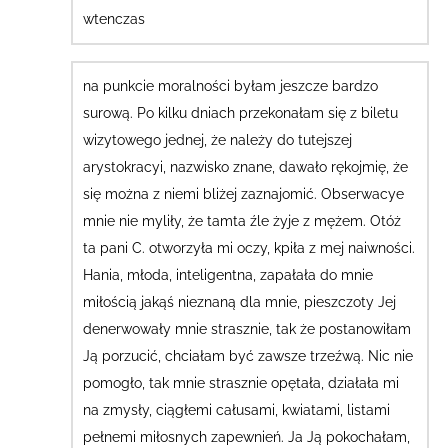
wtenczas
na punkcie moralności byłam jeszcze bardzo
surową.
Po kilku dniach przekonałam się z biletu
wizytowego jednej, że należy do tutejszej
arystokracyi, nazwisko znane, dawało rękojmię, że
się można z niemi bliżej zaznajomić. Obserwacye
mnie nie myliły, że tamta źle żyje z mężem. Otóż
ta pani C. otworzyła mi oczy, kpiła z mej naiwności.
Hania, młoda, inteligentna, zapałała do mnie
miłością jakąś nieznaną dla mnie, pieszczoty Jej
denerwowały mnie strasznie, tak że postanowiłam
Ją porzucić, chciałam być zawsze trzeźwą. Nic nie
pomogło, tak mnie strasznie opętała, działała mi
na zmysły, ciągłemi całusami, kwiatami, listami
pełnemi miłosnych zapewnień. Ja Ją pokochałam,