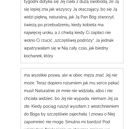
tygodni dotyka się Jej ciała z dużą swobodą, że Ją
się lepiej zna jak wszyscy Ją otaczający, bo się Ją
widzi piękną, naturalną, jak Ją Pan Bóg stworzył,
świeżą po przebudzeniu, kiedy kobieta ma
najwięcej uroku, a z chwilą kiedy Ci zapłaci nie
wolno Ci rzucić „szczęśliwej podróży”. Ja jednak
wpatrywałam się w Nią cały czas, jak biedny
kochanek, który
ma wszelkie prawa, ale w obec męża znać Jej nie
może. Teraz dopiero rozumiem jak mu serce pękać
musi! Naturalnie że mnie nie widziała, albo i nie
chciała widzieć, bo Jej nie wypada, niemam Jej za
złe. Kiedy pociąg ruszył wyszłam z westchnieniem
do Boga by szczęśliwie zajechała. I znowu o Niej
zapomnieć nie mogę. Smutno mi bardzo!
Pod