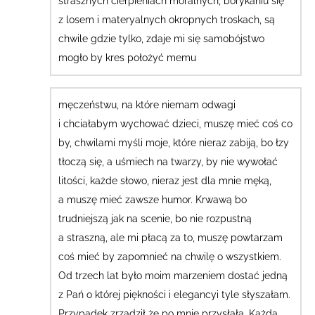
strasznych cierpieniach moralnych, borykaniu się
z losem i materyalnych okropnych troskach, są
chwile gdzie tylko, zdaje mi się samobójstwo
mogło by kres położyć memu
męczeństwu, na które niemam odwagi
i chciałabym wychować dzieci
, muszę mieć coś co
by, chwilami myśli moje, które nieraz zabiją, bo łzy
tłoczą się, a uśmiech na twarzy, by nie wywołać
litości, każde słowo, nieraz jest dla mnie męką,
a muszę mieć zawsze humor. Krwawą bo
trudniejszą jak na scenie, bo nie rozpustną
a straszną, ale mi płacą za to, muszę powtarzam
coś mieć by zapomnieć na chwilę o wszystkiem.
Od trzech lat było moim marzeniem dostać jedną
z Pań o której piękności i elegancyi tyle słyszałam.
Przypadek zrządził że po mnie przysłała. Każda