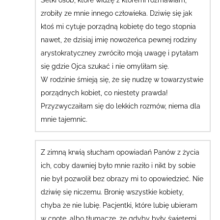
Setki osób, które widzę z któremi rozmawiam,
zrobiły ze mnie innego człowieka. Dziwię się jak
ktoś mi cytuje porządną kobietę do tego stopnia
nawet, że dzisiaj imię nowożeńca pewnej rodziny
arystokratyczney zwróciło moją uwagę i pytałam
się gdzie Ojca szukać i nie omyliłam się.
W rodzinie śmieją się, że się nudzę w towarzystwie
porządnych kobiet, co niestety prawda!
Przyzwyczaiłam się do lekkich rozmów, niema dla
mnie tajemnic.
Z zimną krwią słucham opowiadań Panów z życia
ich, coby dawniej było mnie raziło i nikt by sobie
nie był pozwolił bez obrazy mi to opowiedzieć. Nie
dziwię się niczemu. Bronię wszystkie kobiety,
chyba że nie lubię. Pacjentki, które lubię ubieram
w cnotę, albo tłumaczę, że gdyby były świętemi,