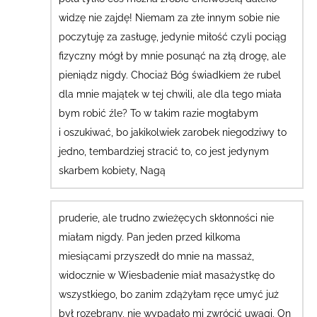
widzę nie zajdę! Niemam za złe innym sobie nie
poczytuję za zasługę, jedynie miłość czyli pociąg
fizyczny mógł by mnie posunąć na złą drogę, ale
pieniądz nigdy. Chociaż Bóg świadkiem że rubel
dla mnie majątek w tej chwili, ale dla tego miała
bym robić źle? To w takim razie mogłabym
i oszukiwać, bo jakikolwiek zarobek niegodziwy to
jedno, tembardziej stracić to, co jest jedynym
skarbem kobiety, Nagą
pruderie, ale trudno zwieżęcych skłonności nie
miałam nigdy.
Pan jeden przed kilkoma
miesiącami przyszedł do mnie na massaż,
widocznie w Wiesbadenie miał masażystkę do
wszystkiego, bo zanim zdążyłam ręce umyć już
był rozebrany, nie wypadało mi zwrócić uwagi, On