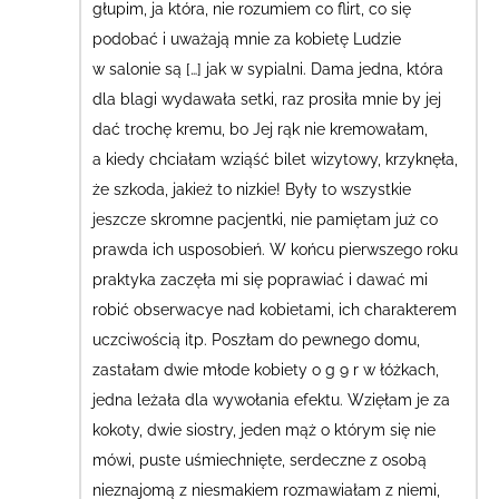
głupim, ja która, nie rozumiem co flirt, co się
podobać i uważają mnie za kobietę Ludzie
w salonie są […] jak w sypialni.
Dama jedna, która
dla blagi wydawała setki,
raz prosiła mnie by jej
dać trochę kremu, bo Jej rąk nie kremowałam
,
a kiedy chciałam wziąść bilet wizytowy, krzyknęła,
że szkoda, jakież to nizkie!
Były to wszystkie
jeszcze skromne pacjentki, nie pamiętam już co
prawda ich usposobień. W końcu pierwszego roku
praktyka zaczęła mi się poprawiać i dawać mi
robić obserwacye nad kobietami, ich charakterem
uczciwością itp.
Poszłam do pewnego domu,
zastałam dwie młode kobiety o g 9 r w łóżkach,
jedna leżała dla wywołania efektu. Wzięłam je za
kokoty, dwie siostry, jeden mąż o którym się nie
mówi, puste uśmiechnięte, serdeczne z osobą
nieznajomą
z niesmakiem rozmawiałam z niemi,