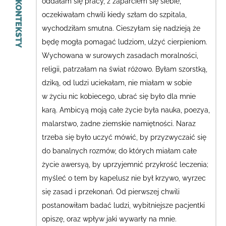
oddałam się pracy, z zaparciem się siebie,
KONTEKSTY
oczekiwałam chwili kiedy szłam do szpitala,
wychodziłam smutna. Cieszyłam się nadzieją że
będę mogła pomagać ludziom, ulżyć cierpieniom.
Wychowana w surowych zasadach moralności,
religii, patrzałam na świat różowo.
Byłam szorstką,
dziką, od ludzi uciekałam, nie miałam w sobie
w życiu nic kobiecego, ubrać się było dla mnie
karą.
Ambicyą moją całe życie była nauka, poezya,
malarstwo, żadne ziemskie namiętności. Naraz
trzeba się było uczyć mówić, by przyzwyczaić się
do banalnych rozmów, do których miałam całe
życie awersyą, by uprzyjemnić przykrość leczenia;
myśleć o tem by kapelusz nie był krzywo, wyrzec
się zasad i przekonań. Od pierwszej chwili
postanowiłam badać ludzi,
wybitniejsze pacjentki
opiszę, oraz wpływ jaki wywarły na mnie.