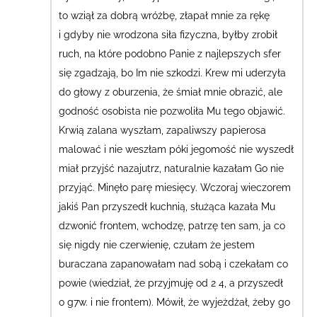
to wziął za dobrą wróżbę, złapał mnie za rękę
i gdyby nie wrodzona siła fizyczna, byłby zrobił
ruch, na które podobno Panie z najlepszych sfer
się zgadzają, bo Im nie szkodzi.
Krew mi uderzyła
do głowy z oburzenia, że śmiał mnie obrazić, ale
godność osobista nie pozwoliła Mu tego objawić.
Krwią zalana wyszłam, zapaliwszy papierosa
malować i nie weszłam póki jegomość nie wyszedł
miał przyjść nazajutrz, naturalnie kazałam Go nie
przyjąć.
Minęło parę miesięcy. Wczoraj wieczorem
jakiś Pan przyszedł kuchnią, służąca kazała Mu
dzwonić frontem, wchodzę, patrzę ten sam, ja co
się nigdy nie czerwienię, czułam że jestem
buraczana zapanowałam nad sobą i czekałam co
powie (wiedział, że przyjmuję od 2 4, a przyszedł
o g7w. i nie frontem).
Mówił, że wyjeżdżał, żeby go