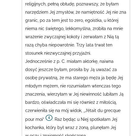
religijnych, pełną obłudę, poznawszy, że byłam
narzędziem Jej zmysłów, że namiętność Jej nie zna
granic, po za tem jest to zero, egoistka, u której
niema nic świętego, lekkomyślna, zrobiła na mnie
wrażenie zwyczajnej kokoty i zerwałam z Nią tą
razą chyba niepowrotnie. Trzy lata trwał ten
stosunek niezwyczajnej przyjaźni.
Jednocześnie z p. C. miałam aktorkę, naiwna
dosyć jeszcze byłam, prosiła by Ją uważać za
osobę prywatną, że ma starego męża ja będę Jej
młodym mężem, nie rozumiałam wtenczas tego
znaczenia, wierzyłam w Jej niewinność lubiłam Ją
bardzo, oświadczała mi się również z miłością,
czerwieniła się na mój widok, „J’était du grecque
4
pour moi”
.
Raz będąc u Niej spotkałam Jej
kochanka, który był wraz z żoną, plunęłam Jej
w oczy i znajomość skończona.