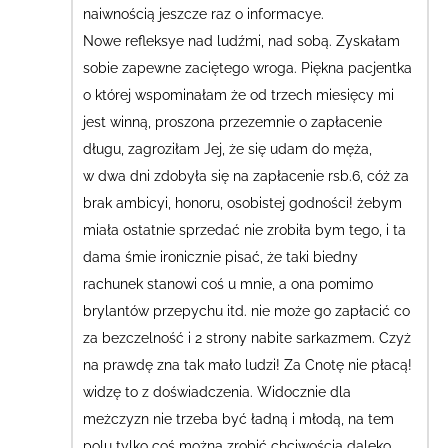
naiwnością jeszcze raz o informacye.
Nowe refleksye nad ludźmi, nad sobą. Zyskałam
sobie zapewne zaciętego wroga.
Piękna pacjentka
o której wspominałam że od trzech miesięcy mi
jest winną, proszona przezemnie o zapłacenie
długu, zagroziłam Jej, że się udam do męża,
w dwa dni zdobyła się na zapłacenie rsb.6, cóż za
brak ambicyi, honoru, osobistej godności! żebym
miała ostatnie sprzedać nie zrobiła bym tego, i ta
dama śmie ironicznie pisać, że taki biedny
rachunek stanowi coś u mnie, a ona pomimo
brylantów przepychu itd. nie może go zapłacić co
za bezczelność i 2 strony nabite sarkazmem.
Czyż
na prawdę zna tak mało ludzi! Za Cnotę nie płacą!
widzę to z doświadczenia. Widocznie dla
meżczyzn nie trzeba być ładną i młodą, na tem
polu tylko coś można zrobić chciwością daleko