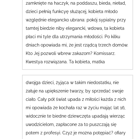
zamknięte na haczyk, na poddaszu, bieda, nieład,
dzieci pełnią funkcyę służącej, kobieta młodo
względnie elegancko ubrana: pokój sypialny przy
tamtej biedzie niby elegancki, wdowa, ta kobieta
płaci mi tyle dla utrzymania młodości. Po kilku
dniach opowiada mi, że jest rządcą trzech domów.
Kto Jej pozwoli wbrew zakazom? Komissarz.
Kwestya rozwiązana. Ta kobieta, matka
dwojga dzieci, żyjąca w takim niedostatku,
nie
żałuje na upiększenie twarzy, by sprzedać swoje
ciało.
Cały pół świat upada z miłości każda z nich
mi opowiada że kochała raz w życiu mając lat 16,
widocznie te biedne dziewczęta upadają wierząc
uwodzicielom, zapłacone za to puszczają się
potem z profesyi.
Czyż je można potępiać? ofiary