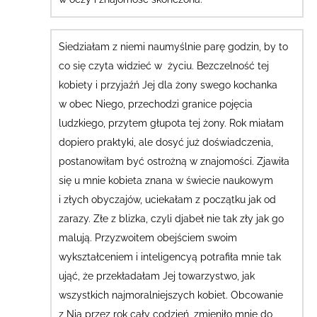
Siedziałam z niemi naumyślnie parę godzin, by to
co się czyta widzieć w życiu. Bezczelność tej
kobiety i przyjaźń Jej dla żony swego kochanka
w obec Niego, przechodzi granice pojęcia
ludzkiego, przytem głupota tej żony.
Rok miałam
dopiero praktyki, ale dosyć już doświadczenia,
postanowiłam być ostrożną w znajomości.
Zjawiła
się u mnie kobieta znana w świecie naukowym
i złych obyczajów, uciekałam z początku jak od
zarazy. Złe z blizka, czyli djabeł nie tak zły jak go
malują. Przyzwoitem obejściem swoim
wykształceniem i inteligencyą potrafiła mnie tak
ująć, że przekładałam Jej towarzystwo, jak
wszystkich najmoralniejszych kobiet. Obcowanie
z Nią przez rok cały codzień, zmieniło mnie do