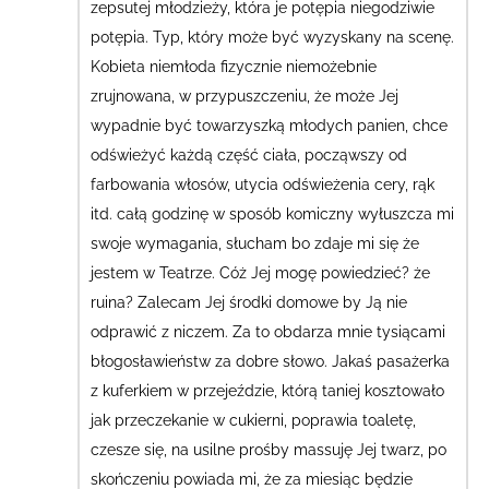
zepsutej młodzieży, która je potępia niegodziwie
potępia. Typ, który może być wyzyskany na scenę.
Kobieta niemłoda fizycznie niemożebnie
zrujnowana, w przypuszczeniu, że może Jej
wypadnie być towarzyszką młodych panien, chce
odświeżyć każdą część ciała, począwszy od
farbowania włosów, utycia odświeżenia cery, rąk
itd.
całą godzinę w sposób komiczny wyłuszcza mi
swoje wymagania, słucham bo zdaje mi się że
jestem w Teatrze. Cóż Jej mogę powiedzieć? że
ruina?
Zalecam Jej środki domowe
by Ją nie
odprawić z niczem. Za to obdarza mnie tysiącami
błogosławieństw za dobre słowo.
Jakaś pasażerka
z kuferkiem w przejeździe, którą taniej kosztowało
jak przeczekanie w cukierni,
poprawia toaletę,
czesze się, na usilne prośby massuję Jej twarz
, po
skończeniu powiada mi, że za miesiąc będzie