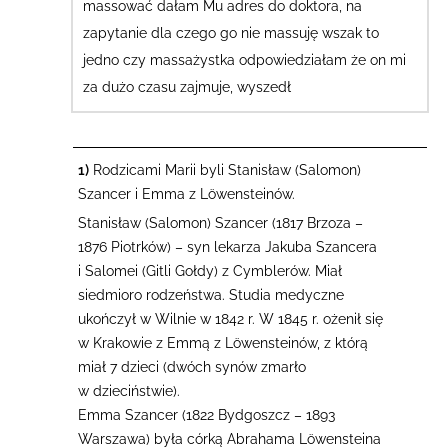
massować dałam Mu adres do doktora, na
zapytanie dla czego go nie massuję wszak to
jedno czy massażystka odpowiedziałam że on mi
za dużo czasu zajmuje, wyszedł
1)
Rodzicami Marii byli Stanisław (Salomon)
Szancer i Emma z Löwensteinów.
Stanisław (Salomon) Szancer (1817 Brzoza –
1876 Piotrków) – syn lekarza Jakuba Szancera
i Salomei (Gitli Gołdy) z Cymblerów. Miał
siedmioro rodzeństwa. Studia medyczne
ukończył w Wilnie w 1842 r. W 1845 r. ożenił się
w Krakowie z Emmą z Löwensteinów, z którą
miał 7 dzieci (dwóch synów zmarło
w dzieciństwie).
Emma Szancer (1822 Bydgoszcz – 1893
Warszawa) była córką Abrahama Löwensteina