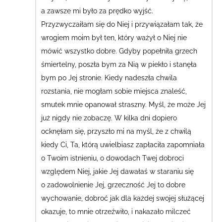
a zawsze mi było za prędko wyjść.
Przyzwyczaiłam się do Niej i przywiązałam tak, że
wrogiem moim był ten, który ważył o Niej nie
mówić wszystko dobre. Gdyby popełniła grzech
śmiertelny, poszła bym za Nią w piekło i stanęła
bym po Jej stronie. Kiedy nadeszła chwila
rozstania, nie mogłam sobie miejsca znaleść,
smutek mnie opanował straszny. Myśl, że może Jej
już nigdy nie zobaczę. W kilka dni dopiero
ocknęłam się, przyszło mi na myśl, że z chwilą
kiedy Ci, Ta, którą uwielbiasz zapłaciła zapomniała
o Twoim istnieniu, o dowodach Twej dobroci
względem Niej, jakie Jej dawałaś w staraniu się
o zadowolnienie Jej, grzeczność Jej to dobre
wychowanie, dobroć jak dla każdej swojej służącej
okazuje, to mnie otrzeźwiło, i nakazało milczeć