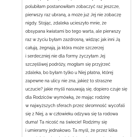
polubiłam postanowiłam zobaczyć raz jeszcze,
pierwszy raz ubraną, a może już Jej nie zobaczę
nigdy. Stojąc, zdaleka ucieszyło mnie, że
obsypana kwiatami bo tego warta, ale pierwszy
raz w życiu byłam zazdrosną, widząc jak inni Ją
całują, żegnają, ja która może szczerzej
i serdeczniej nie dla formy życzyłam Jej
szczęśliwej podróży, mogłam się przyjrzeć
zdaleka, bo byłam tylko u Niej płatna, której
zapewne na ulicy nie zna, jakież to straszne
uczucie? jakie myśli nasuwają się, dopiero czuje się
dla Rodziców wymówką, że mając rodzinę
w najwyższych sferach przez skromność wycofali
się z Niej, a w człowieku odzywa się ta rodowa
duma! Ta nicość na świecie! Rodzimy się
i umieramy jednakowo. Ta myśl, że przez kilka