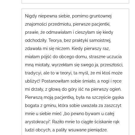
Nigdy niepewna siebie, pomimo gruntownej
znajomości przedmiotu
,
pierwsze pacjentki,
prawie, że odmawiałam i cieszyłam się kiedy
odchodziły. Teorya, bez praktyki samoistnej,
zdawała mi się niczem. Kiedy pierwszy raz,
miałam pójść do obcego domu, straszne uczucia
mną miotały, wyrzekłam się swego ja, przeszłości,
tradycyi, ale to w teoryi, ta myśl, że mi ktoś może
ubliżyć! Postanowiłam sobie śmiało, a nogi i ręce
mi drżały, z głową do góry iść na pierwszy ogień.
Pierwszą moją pacjentką, była na szczęście gąska
bogata z gminu, która sobie uważała za zaszczyt
mnie u siebie mieć „bo pewno bywam u całej
arystokracyi”.
Raziło mnie to ciągłe ściskanie rąk
ludzi obcych, a paliły wsuwane pieniądze.