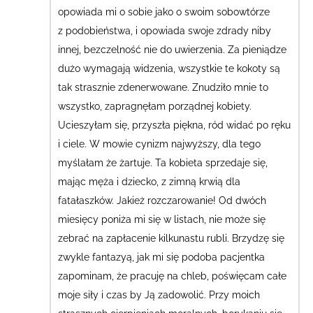
opowiada mi o sobie jako o swoim sobowtórze
z podobieństwa, i opowiada swoje zdrady niby
innej, bezczelność nie do uwierzenia.
Za pieniądze
dużo wymagają widzenia, wszystkie te kokoty są
tak strasznie zdenerwowane. Znudziło mnie to
wszystko,
zapragnęłam porządnej kobiety.
Ucieszyłam się, przyszła piękna, ród widać po ręku
i ciele. W mowie cynizm najwyższy, dla tego
myślałam że żartuje. Ta kobieta sprzedaje się,
mając męża i dziecko, z zimną krwią dla
fatałaszków. Jakież rozczarowanie! Od dwóch
miesięcy poniża mi się w listach, nie może się
zebrać na zapłacenie kilkunastu rubli. Brzydzę się
zwykle fantazyą, jak mi się podoba pacjentka
zapominam, że pracuję na chleb, poświęcam całe
moje siły i czas by Ją zadowolić.
Przy moich