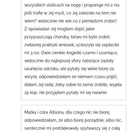
wszystkich stolicach na nogę i proponuje mi 2 rss.
jeśli trafię w Jej myśl, co Jej zależało na tem nie
wiem? widocznie nie wie co z pieniędzmi zrobić!
Z opowiadań Jej mogłam dojść jakie
przypuszczają choroby, łatwo mi było zrobić
zwłasnej praktyki wniosek, ucieszyła się zapłaciła
mi 3 rss.
Dwie cienkie Angielki czarno i szumiąco,
widocznie do najlepszej sfery należące żądały
usunięcia odcisku, ale pytały się wiele biorę za
wizytę, odpowiedziałam że niemam czasu pójść,
dałam Jej radę, żeby sobie to sama zrobiła, wyjęła
25 kop.
nie przyjęłam pytały mi się naiwnie
Matka i córa Albionu, dla czego nic nie biorę,
odpowiedziałam, że albo biorę porządnie, albo nic,
serdecznie mi podziękowały spytawszy się z całą