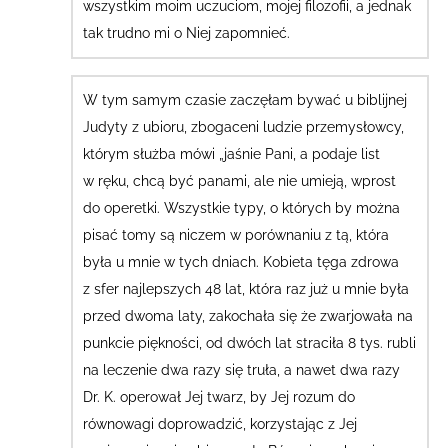
wszystkim moim uczuciom, mojej filozofii, a jednak
tak trudno mi o Niej zapomnieć.
W tym samym czasie zaczęłam bywać u biblijnej
Judyty z ubioru, zbogaceni ludzie przemysłowcy,
którym służba mówi „jaśnie Pani, a podaje list
w ręku, chcą być panami, ale nie umieją, wprost
do operetki.
Wszystkie typy, o których by można
pisać tomy są niczem w porównaniu z tą, która
była u mnie w tych dniach.
Kobieta tęga zdrowa
z sfer najlepszych 48 lat, która raz już u mnie była
przed dwoma laty, zakochała się że
zwarjowała na
punkcie piękności, od dwóch lat straciła 8 tys. rubli
na leczenie
dwa razy się truła
,
a nawet dwa razy
Dr. K. operował Jej twarz, by Jej rozum do
równowagi doprowadzić, korzystając z Jej