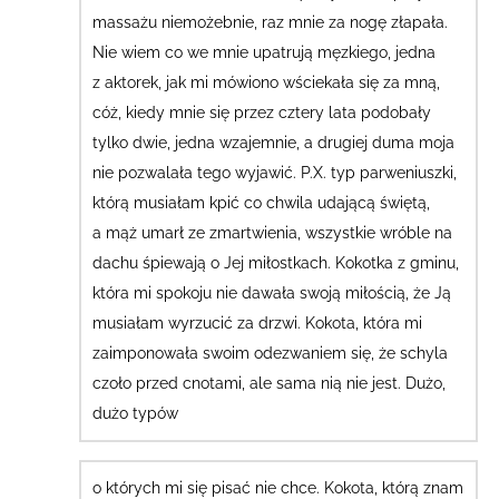
massażu niemożebnie, raz mnie za nogę złapała.
Nie wiem co we mnie upatrują męzkiego, jedna
z aktorek, jak mi mówiono wściekała się za mną,
cóż, kiedy mnie się przez cztery lata podobały
tylko dwie, jedna wzajemnie, a drugiej duma moja
nie pozwalała tego wyjawić.
P.X. typ parweniuszki,
którą musiałam kpić co chwila udającą świętą,
a mąż umarł ze zmartwienia, wszystkie wróble na
dachu śpiewają o Jej miłostkach. Kokotka z gminu,
która mi spokoju nie dawała swoją miłością, że Ją
musiałam wyrzucić za drzwi.
Kokota, która mi
zaimponowała swoim odezwaniem się, że schyla
czoło przed cnotami, ale sama nią nie jest. Dużo,
dużo typów
o których mi się pisać nie chce. Kokota, którą znam