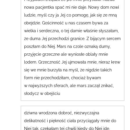
nowa pacjentka spać mi nie daje. Nowy dom nowi
ludzie, myśl czy ja Jej co pomogę, jak się ze mną
obejdzie. Gościnność u nas czasem bywa za
wielka i serdeczna, o tej damie właśnie słyszałam,
że duma Jej przechodzi granice. Z bijącym sercem
poszłam do Niej. Mars na czole oznaką dumy,
przyjęcie grzeczne ale wyniosłe oblały mnie
lodem. Grzeczność Jej ujmowała mnie, nieraz krew
się we mnie burzyła na myśl, że nigdzie takich
form nie przechodziłam, chociaż bywam
w najwyższych sferach, ale mars zaczął znikać,
słodycz w obejściu
dziwna wrodzona dobroć, niezwyczajna
delikatność i piękność ciała przyciągały mnie do
Niej tak, czekałam tej chwili kiedy do Niej idę,