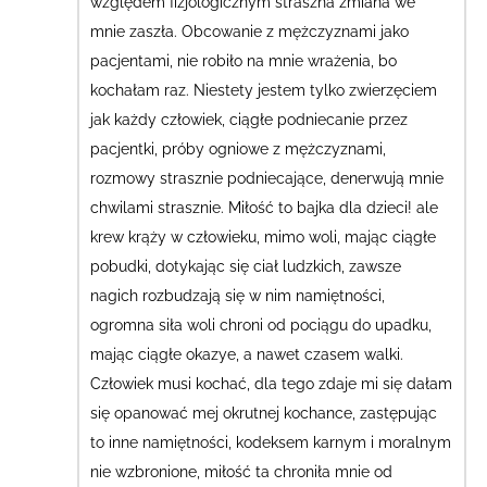
względem fizjologicznym straszna zmiana we
mnie zaszła.
Obcowanie z mężczyznami jako
pacjentami, nie robiło na mnie wrażenia, bo
kochałam raz. Niestety jestem tylko zwierzęciem
jak każdy człowiek, ciągłe podniecanie przez
pacjentki, próby ogniowe z mężczyznami,
rozmowy strasznie podniecające, denerwują mnie
chwilami strasznie. Miłość to bajka dla dzieci! ale
krew krąży w człowieku, mimo woli, mając ciągłe
pobudki, dotykając się ciał ludzkich, zawsze
nagich rozbudzają się w nim namiętności,
ogromna siła woli chroni od pociągu do upadku,
mając ciągłe okazye, a nawet czasem walki.
Człowiek musi kochać, dla tego zdaje mi się dałam
się opanować mej okrutnej kochance, zastępując
to inne namiętności, kodeksem karnym i moralnym
nie wzbronione, miłość ta chroniła mnie od