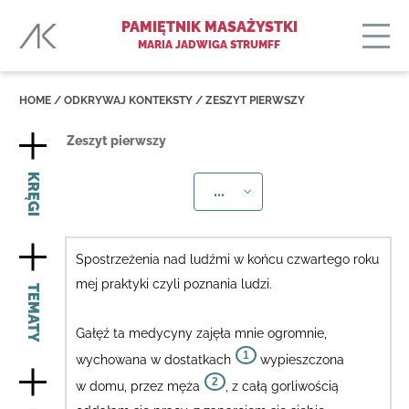
PAMIĘTNIK MASAŻYSTKI
MARIA JADWIGA STRUMFF
HOME
/
ODKRYWAJ KONTEKSTY
/
ZESZYT PIERWSZY
Zeszyt pierwszy
KRĘGI
...
Spostrzeżenia nad ludźmi w końcu czwartego roku
mej praktyki czyli poznania ludzi.
TEMATY
Gałęź ta medycyny zajęła mnie ogromnie
,
1
wychowana w dostatkach
wypieszczona
2
w domu, przez męża
, z całą gorliwością