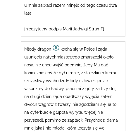
u mnie zapłaci razem minęło od tego czasu dwa
lata.
[nieczytelny podpis Marii Jadwigi Strumff]
5
Młody dragon
kocha się w Polce i żąda
usunięcia natychmiastowego zmarszczki około
nosa, nie chce wyjść odemnie, żeby Mu dać
koniecznie coś że był u mnie,
z słoiczkiem kremu
szczęśliwy wychodzi
. Młody człowiek jedzie
w konkury do Padwy, płaci mi z góry za trzy dni,
na drugi dzień żąda opadłwszy wyjęcia zatem
dwóch wągrów z twarzy, nie zgodziłam się na to,
na cyferblacie głupota wyryta, więcej nie
przyszedł, pomimo że zapłacił.
Przychodzi dama
mnie jakaś nie młoda, która leczyła się we