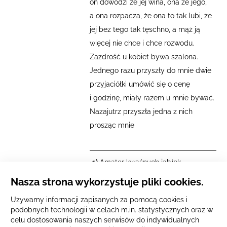
on dowodzi że jej wina, ona że jego,
a ona rozpacza, że ona to tak lubi, że
jej bez tego tak tęschno, a mąż ją
więcej nie chce i chce rozwodu.
Zazdrość u kobiet bywa szalona.
Jednego razu przyszły do mnie dwie
przyjaciółki umówić się o cenę
i godzinę, miały razem u mnie bywać.
Nazajutrz przyszła jedna z nich
prosząc mnie
1)
Amator kwaśnych jabłek –
określenie osoby, której
Nasza strona wykorzystuje pliki cookies.
podoba się coś powszechnie
nieakceptowalnego, która ma
Używamy informacji zapisanych za pomocą cookies i
podobnych technologii w celach m.in. statystycznych oraz w
osobliwy i niewybredny gust.
celu dostosowania naszych serwisów do indywidualnych