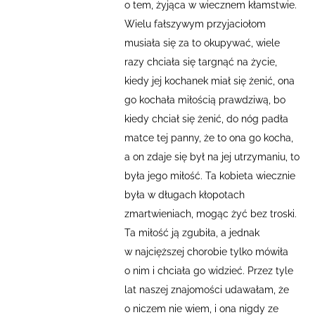
o tem, żyjąca w wiecznem kłamstwie.
Wielu fałszywym przyjaciołom
musiała się za to okupywać, wiele
razy chciała się targnąć na życie,
kiedy jej kochanek miał się żenić, ona
go kochała miłością prawdziwą, bo
kiedy chciał się żenić, do nóg padła
matce tej panny, że to ona go kocha,
a on zdaje się był na jej utrzymaniu, to
była jego miłość. Ta kobieta wiecznie
była w długach kłopotach
zmartwieniach, mogąc żyć bez troski.
Ta miłość ją zgubiła, a jednak
w najcięższej chorobie tylko mówiła
o nim i chciała go widzieć. Przez tyle
lat naszej znajomości udawałam, że
o niczem nie wiem, i ona nigdy ze