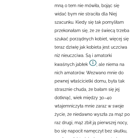
mną o tem nie mówiła, bojąc się
widać bym nie straciła dla Niej
szacunku.
Kiedy się tak pomyliłam
przekonałam się, że ze świecą trzeba
szukać porządnych kobiet, więcej się
teraz dziwię jak kobieta jest uczciwa
niż nieuczciwa. Są i amatorki
1
kwaśnych jabłek
, ale niema na
nich amatorów.
Wezwano mnie do
pewnej właścicielki domu, była tak
strasznie chuda, że bałam się jej
dotknąć, wiek między 30–40
wtajemniczyła mnie zaraz w swoje
życie, że niedawno wyszła za mąż po
raz drugi, mąż zbił ją pierwszej nocy,
bo się napocił namęczył bez skutku,