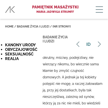
PAMIĘTNIK MASAŻYSTKI
MARIA JADWIGA STRUMFF
HOME
/ BADANIE ŻYCIA I LUDZI /
{NR STRONY}
BADANIE ŻYCIA
I LUDZI
ID
KANONY URODY
OBYCZAJOWOŚĆ
SEKSUALNOŚĆ
okrutny, mściwy, podejrzliwy, nie
REALIA
wierzący nikomu, bo wiecznie sama
kłamie by zmylić czujność
domowych. A jednak ja tej kobiety
potępić nie mogę, a raczej żałowałam
ją, przy jej dostatkach, była tak
nieszczęśliwą, zależną od synów,
którzy ją za nic nie mieli, bo wiedzieli