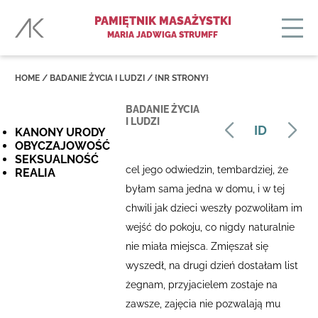
PAMIĘTNIK MASAŻYSTKI
MARIA JADWIGA STRUMFF
HOME
/ BADANIE ŻYCIA I LUDZI /
{NR STRONY}
BADANIE ŻYCIA
I LUDZI
ID
KANONY URODY
OBYCZAJOWOŚĆ
SEKSUALNOŚĆ
cel jego odwiedzin, tembardziej, że
REALIA
byłam sama jedna w domu, i w tej
chwili jak dzieci weszły pozwoliłam im
wejść do pokoju, co nigdy naturalnie
nie miała miejsca. Zmięszał się
wyszedł, na drugi dzień dostałam list
żegnam, przyjacielem zostaje na
zawsze, zajęcia nie pozwalają mu