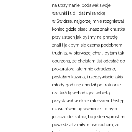
na utrzymanie, podawał swoje
warunki i t d i dał mi randkę
w Świdrze, najgorzej mnie rozgniewał
koniec gdzie pisał, „nasz znak chustka
przy ustach jak byśmy na prawdę
znali i jak bym się czemś podobnem
trudniła, w pierwszej chwili byłam tak
oburzoną, że chciałam list odesłać do
prokuratora, ale mnie odradzono,
posłałam kuzyna, i rzeczywiście jakiś
młody godzinę chodził po trotuarze
i za każdą wchodzącą kobietą
przystawał w oknie mleczarni. Postęp
czasu równo uprawnienie. To było
jeszcze delikatnie, bo jeden wprost mi
powiedział z miłym uśmiechem, że