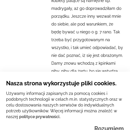
kobiety palące są namiętne itp.
madrygały, aż go doprowadziłam do
porządku. Jeszcze inny wezwał mnie
do siebie, ale pod warunkiem, że
będę bywać u niego o g. 7 rano. Tak
trzeba być przygotowanym na
wszystko, i tak umieć odpowiadać, by
nie dać poznać, iż się jest obrażonym.
Damy znowu wchodzą z kpinkami
niby, niby dla żartu, bo się wstydzą,
aż się im powie grzeczną
Nasza strona wykorzystuje pliki cookies.
niegrzeczność. Jedną np. zdaje się,
Używamy informacji zapisanych za pomocą cookies i
podobnych technologii w celach m.in. statystycznych oraz w
celu dostosowania naszych serwisów do indywidualnych
potrzeb użytkowników. Więcej informacji można znaleźć w
naszej
polityce prywatności.
© Copyright 2026 IBL PAN | CKC UW. Wszelkie prawa
Rozumiem