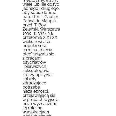
mężczyzny, a zbyt
wiele lub nie dosyć
jednego i drugiego,
aby sobie dobrać
parę (Teofil Gautier,
Panna de Maupin,
przeł. T. Boy-
Żeleński, Warszawa
1930, s. 333). Na
przełomie XIX i XX
wieku rosnąca
popularność
terminu „trzecia
płeć” wiązała się
z pracami
psychiatrów
i pierwszych
seksuologów,
którzy opisywali
kobiety
zdradzające
potrzebę
niezależności,
przejawiającą się
w próbach wyjścia
poza wyznaczone
jej role, np.
w aspiracjach