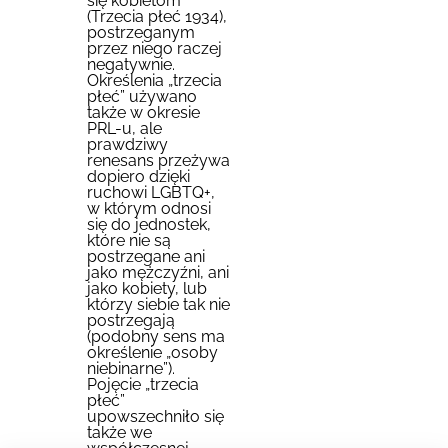
się kobietom
(Trzecia płeć 1934),
postrzeganym
przez niego raczej
negatywnie.
Określenia „trzecia
płeć” używano
także w okresie
PRL-u, ale
prawdziwy
renesans przeżywa
dopiero dzięki
ruchowi LGBTQ+,
w którym odnosi
się do jednostek,
które nie są
postrzegane ani
jako mężczyźni, ani
jako kobiety, lub
którzy siebie tak nie
postrzegają
(podobny sens ma
określenie „osoby
niebinarne”).
Pojęcie „trzecia
płeć”
upowszechniło się
także we