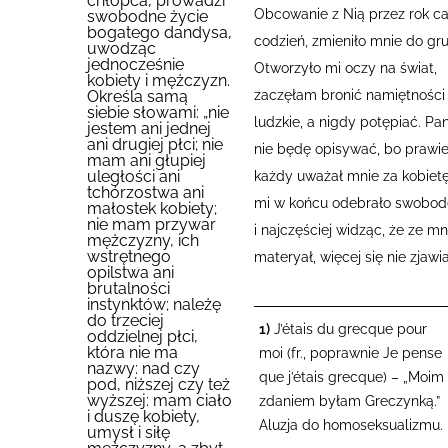
chłopca, prowadzi
Obcowanie z Nią przez rok ca
swobodne życie
bogatego dandysa,
codzień, zmieniło mnie do gru
uwodząc
jednocześnie
Otworzyło mi oczy na świat,
kobiety i mężczyzn.
zaczęłam bronić namiętności
Określa samą
siebie słowami: „nie
ludzkie, a nigdy potępiać.
Pa
jestem ani jednej
ani drugiej płci; nie
nie będę opisywać, bo prawi
mam ani głupiej
uległości ani
każdy uważał mnie za kobietę
tchórzostwa ani
mi w końcu odebrało swobod
małostek kobiety;
nie mam przywar
i najczęściej widząc, że ze mn
mężczyzny, ich
wstrętnego
materyał, więcej się nie zjawia
opilstwa ani
brutalności
instynktów; należę
do trzeciej
1)
J’étais du grecque pour
oddzielnej płci,
która nie ma
moi (fr., poprawnie Je pense
nazwy: nad czy
que j’étais grecque) – „Moim
pod, niższej czy też
wyższej: mam ciało
zdaniem byłam Greczynką.”
i duszę kobiety,
Aluzja do homoseksualizmu.
umysł i siłę