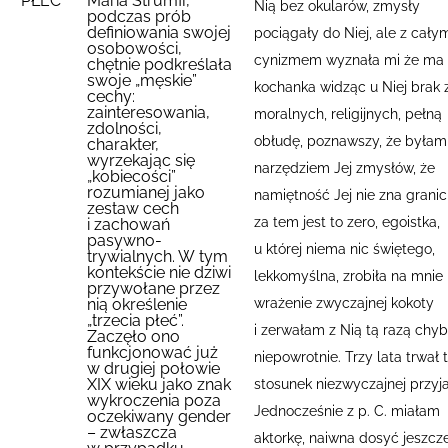
PŁEĆ
Maria Strumff,
Nią bez okularów, zmysły
podczas prób
definiowania swojej
pociągały do Niej
, ale z cały
osobowości,
cynizmem wyznała mi że ma
chętnie podkreślała
swoje „męskie”
kochanka widząc u Niej brak
cechy:
zainteresowania,
moralnych, religijnych, pełną
zdolności,
obłudę, poznawszy, że byłam
charakter,
wyrzekając się
narzędziem Jej zmysłów, że
„kobiecości”
rozumianej jako
namiętność Jej nie zna granic
zestaw cech
za tem jest to zero, egoistka,
i zachowań
pasywno-
u której niema nic świętego,
trywialnych. W tym
kontekście nie dziwi
lekkomyślna, zrobiła na mnie
przywołane przez
wrażenie zwyczajnej kokoty
nią określenie
„trzecia płeć”.
i zerwałam z Nią tą razą chy
Zaczęło ono
funkcjonować już
niepowrotnie. Trzy lata trwał 
w drugiej połowie
XIX wieku jako znak
stosunek niezwyczajnej przyja
wykroczenia poza
Jednocześnie z p. C. miałam
oczekiwany gender
– zwłaszcza
aktorkę, naiwna dosyć jeszcz