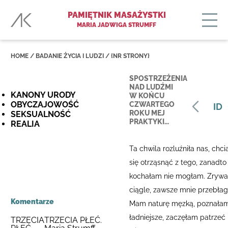
PAMIĘTNIK MASAŻYSTKI
MARIA JADWIGA STRUMFF
HOME
/ BADANIE ŻYCIA I LUDZI /
{NR STRONY}
SPOSTRZEŻENIA
NAD LUDŹMI
KANONY URODY
W KOŃCU
OBYCZAJOWOŚĆ
CZWARTEGO
ID
ROKU MEJ
SEKSUALNOŚĆ
PRAKTYKI...
REALIA
Ta chwila rozluźniła nas, chc
się otrząsnąć z tego, zanadto
kochałam nie mogłam. Zryw
ciągle, zawsze mnie przebłag
Komentarze
Mam naturę męzką, poznała
ładniejsze, zaczęłam patrzeć
TRZECIA
TRZECIA PŁEĆ.