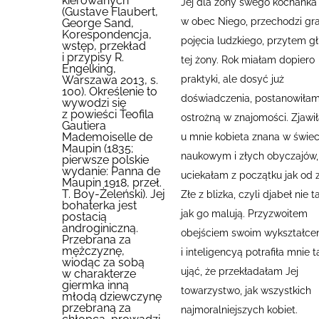
kierowanych
Jej dla żony swego kochanka
(Gustave Flaubert,
w obec Niego, przechodzi gr
George Sand,
Korespondencja,
pojęcia ludzkiego, przytem g
wstęp, przekład
i przypisy R.
tej żony.
Rok miałam dopiero
Engelking,
praktyki, ale dosyć już
Warszawa 2013, s.
100). Określenie to
doświadczenia, postanowiła
wywodzi się
z powieści Teofila
ostrożną w znajomości.
Zjawił
Gautiera
Mademoiselle de
u mnie kobieta znana w świec
Maupin (1835;
naukowym i złych obyczajów,
pierwsze polskie
wydanie: Panna de
uciekałam z początku jak od 
Maupin 1918, przeł.
T. Boy-Żeleński). Jej
Złe z blizka, czyli djabeł nie t
bohaterka jest
jak go malują. Przyzwoitem
postacią
androginiczną.
obejściem swoim wykształce
Przebrana za
mężczyznę,
i inteligencyą potrafiła mnie t
wiodąc za sobą
ująć, że przekładałam Jej
w charakterze
giermka inną
towarzystwo, jak wszystkich
młodą dziewczynę
przebraną za
najmoralniejszych kobiet.