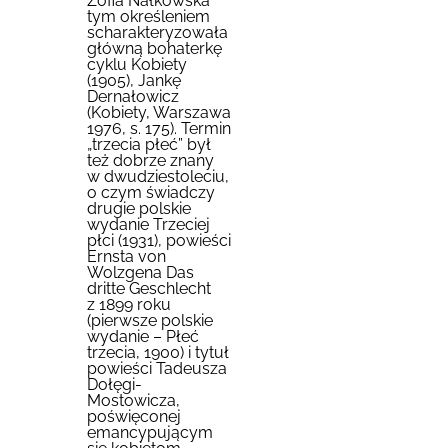
Zofia Nałkowska
tym określeniem
scharakteryzowała
główną bohaterkę
cyklu Kobiety
(1905), Jankę
Dernałowicz
(Kobiety, Warszawa
1976, s. 175). Termin
„trzecia płeć” był
też dobrze znany
w dwudziestoleciu,
o czym świadczy
drugie polskie
wydanie Trzeciej
płci (1931), powieści
Ernsta von
Wolzgena Das
dritte Geschlecht
z 1899 roku
(pierwsze polskie
wydanie – Płeć
trzecia, 1900) i tytuł
powieści Tadeusza
Dołęgi-
Mostowicza,
poświęconej
emancypującym