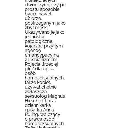
intelektualnych
i twórczych, czy po
prostu sposobie
bycia, nawet
ubiorze,
postrzeganym jako
zbyt męski.
Ukazywano je jako
jednostki
patologiczne,
kojarząc przy tym
agendę
emancypacyjną
z lesbianizmem.
Pojęcia „trzeciej
płci” dla opisu
osób
homoseksualnych,
także kobiet,
używał chętnie
zwłaszcza
seksuolog Magnus
Hirschfeld oraz
dziennikarka
i pisarka Anna
Rüling, walczący
o prawa osób
homoseksualnych.