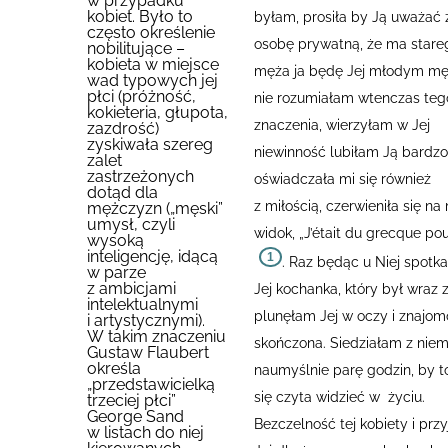
w przypadku
kobiet. Było to
byłam, prosiła by Ją uważać 
często określenie
osobę prywatną, że ma stare
nobilitujące –
kobieta w miejsce
męża ja będę Jej młodym m
wad typowych jej
płci (próżność,
nie rozumiałam wtenczas teg
kokieteria, głupota,
znaczenia, wierzyłam w Jej
zazdrość)
zyskiwała szereg
niewinność lubiłam Ją bardzo
zalet
zastrzeżonych
oświadczała mi się również
dotąd dla
z miłością, czerwieniła się na
mężczyzn („męski”
umysł, czyli
widok, „J’était du grecque po
wysoką
inteligencję, idącą
1
.
Raz będąc u Niej spotk
w parze
z ambicjami
Jej kochanka, który był wraz 
intelektualnymi
plunęłam Jej w oczy i znajo
i artystycznymi).
W takim znaczeniu
skończona. Siedziałam z niem
Gustaw Flaubert
określa
naumyślnie parę godzin, by t
„przedstawicielką
się czyta widzieć w życiu.
trzeciej płci”
George Sand
Bezczelność tej kobiety i prz
w listach do niej